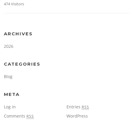
474 Visitors
ARCHIVES
2026
CATEGORIES
Blog
META
Log in
Entries
RSS
Comments
WordPress
RSS