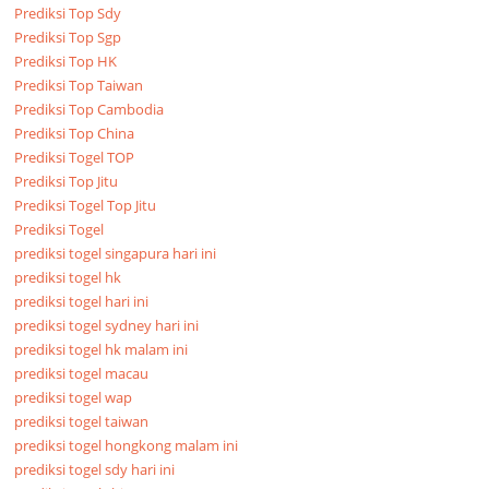
Prediksi Top Sdy
Prediksi Top Sgp
Prediksi Top HK
Prediksi Top Taiwan
Prediksi Top Cambodia
Prediksi Top China
Prediksi Togel TOP
Prediksi Top Jitu
Prediksi Togel Top Jitu
Prediksi Togel
prediksi togel singapura hari ini
prediksi togel hk
prediksi togel hari ini
prediksi togel sydney hari ini
prediksi togel hk malam ini
prediksi togel macau
prediksi togel wap
prediksi togel taiwan
prediksi togel hongkong malam ini
prediksi togel sdy hari ini