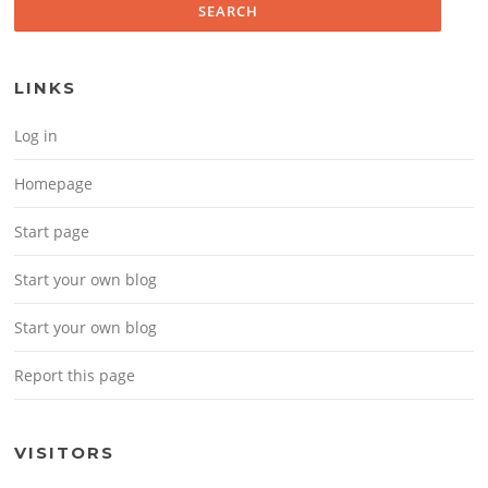
LINKS
Log in
Homepage
Start page
Start your own blog
Start your own blog
Report this page
VISITORS