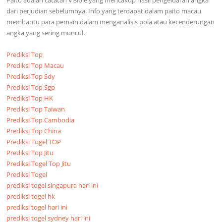
dari perjudian sebelumnya. Info yang terdapat dalam paito macau
membantu para pemain dalam menganalisis pola atau kecenderungan
angka yang sering muncul.
Prediksi Top
Prediksi Top Macau
Prediksi Top Sdy
Prediksi Top Sgp
Prediksi Top HK
Prediksi Top Taiwan
Prediksi Top Cambodia
Prediksi Top China
Prediksi Togel TOP
Prediksi Top Jitu
Prediksi Togel Top Jitu
Prediksi Togel
prediksi togel singapura hari ini
prediksi togel hk
prediksi togel hari ini
prediksi togel sydney hari ini