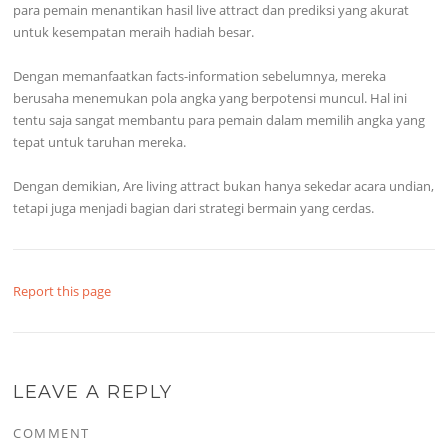
para pemain menantikan hasil live attract dan prediksi yang akurat
untuk kesempatan meraih hadiah besar.
Dengan memanfaatkan facts-information sebelumnya, mereka
berusaha menemukan pola angka yang berpotensi muncul. Hal ini
tentu saja sangat membantu para pemain dalam memilih angka yang
tepat untuk taruhan mereka.
Dengan demikian, Are living attract bukan hanya sekedar acara undian,
tetapi juga menjadi bagian dari strategi bermain yang cerdas.
Report this page
LEAVE A REPLY
COMMENT